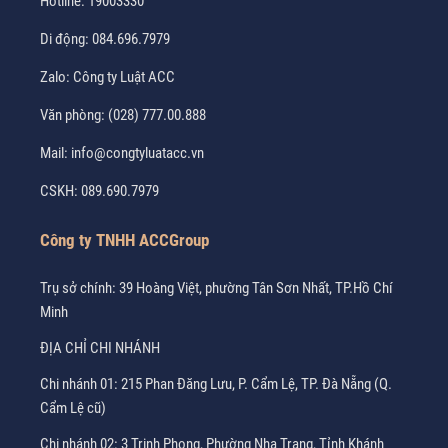
Hotline:
19003330
Di động:
084.696.7979
Zalo:
Công ty Luật ACC
Văn phòng:
(028) 777.00.888
Mail:
info@congtyluatacc.vn
CSKH:
089.690.7979
Công ty TNHH ACCGroup
Trụ sở chính: 39 Hoàng Việt, phường Tân Sơn Nhất, TP.Hồ Chí
Minh
ĐỊA CHỈ CHI NHÁNH
Chi nhánh 01: 215 Phan Đăng Lưu, P. Cẩm Lệ, TP. Đà Nẵng (Q.
Cẩm Lệ cũ)
Chi nhánh 02: 3 Trịnh Phong, Phường Nha Trang, Tỉnh Khánh