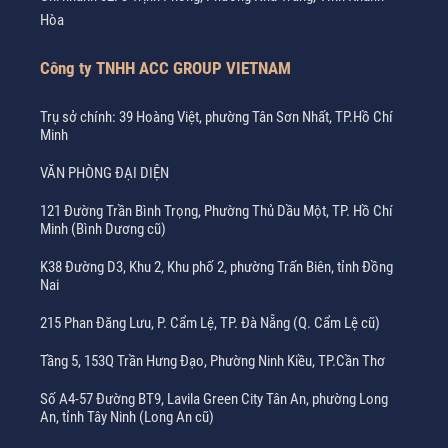
Hòa
Công ty TNHH ACC GROUP VIETNAM
Trụ sở chính: 39 Hoàng Việt, phường Tân Sơn Nhất, TP.Hồ Chí
Minh
VĂN PHÒNG ĐẠI DIỆN
121 Đường Trần Bình Trọng, Phường Thủ Dầu Một, TP. Hồ Chí
Minh (Bình Dương cũ)
K38 Đường D3, Khu 2, Khu phố 2, phường Trấn Biên, tỉnh Đồng
Nai
215 Phan Đăng Lưu, P. Cẩm Lệ, TP. Đà Nẵng (Q. Cẩm Lệ cũ)
Tầng 5, 153Q Trần Hưng Đạo, Phường Ninh Kiều, TP.Cần Thơ
Số A4-57 Đường BT9, Lavila Green City Tân An, phường Long
An, tỉnh Tây Ninh (Long An cũ)