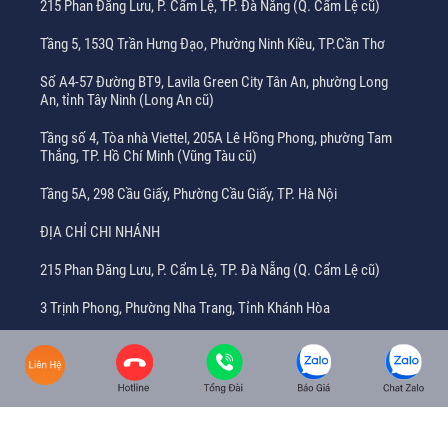
215 Phan Đăng Lưu, P. Cẩm Lệ, TP. Đà Nẵng (Q. Cẩm Lệ cũ)
Tầng 5, 153Q Trần Hưng Đạo, Phường Ninh Kiều, TP.Cần Thơ
Số A4-57 Đường BT9, Lavila Green City Tân An, phường Long
An, tỉnh Tây Ninh (Long An cũ)
Tầng số 4, Tòa nhà Viettel, 205A Lê Hồng Phong, phường Tam
Thắng, TP. Hồ Chí Minh (Vũng Tàu cũ)
Tầng 5A, 298 Cầu Giấy, Phường Cầu Giấy, TP. Hà Nội
ĐỊA CHỈ CHI NHÁNH
215 Phan Đăng Lưu, P. Cẩm Lệ, TP. Đà Nẵng (Q. Cẩm Lệ cũ)
3 Trịnh Phong, Phường Nha Trang, Tỉnh Khánh Hòa