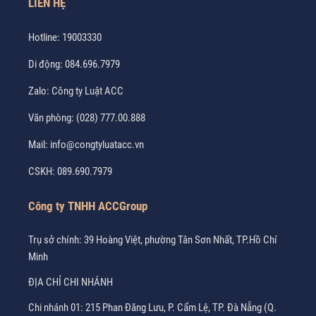
LIÊN HỆ
Hotline:
19003330
Di động:
084.696.7979
Zalo:
Công ty Luật ACC
Văn phòng:
(028) 777.00.888
Mail:
info@congtyluatacc.vn
CSKH:
089.690.7979
Công ty TNHH ACCGroup
Trụ sở chính: 39 Hoàng Việt, phường Tân Sơn Nhất, TP.Hồ Chí
Minh
ĐỊA CHỈ CHI NHÁNH
Chi nhánh 01: 215 Phan Đăng Lưu, P. Cẩm Lệ, TP. Đà Nẵng (Q.