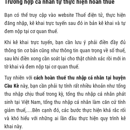
Trường hợp cá nhân tự thực hiện hoàn thuế
Bạn có thể truy cập vào website Thuế điện tử, thực hiện
đăng nhập, kê khai trực tuyến sau đó in bản kê khai và tự
đem nộp tại cơ quan thuế.
Khi kê khai trực tuyến, bạn cần lưu ý phải điền đầy đủ
thông tin cơ bản cũng như thông tin quan trọng về số thuế,
sau khi điền xong cần soát lại cho thật chính xác rồi mới in
tờ khai và đem nộp tại cơ quan thuế.
Tuy nhiên với
cách hoàn
thuế thu nhập cá nhân tại huyện
Cầu Kè
này, bạn cần phải tự tính rất nhiều khoản như tổng
thu nhập chịu thuế trong kỳ, tổng thu nhập cá nhân phát
sinh tại Việt Nam, tổng thu nhập cá nhân làm căn cứ tính
giảm thuế,....Bên cạnh đó, các bước thực hiện khá rắc rối
và khó hiểu với những ai lần đầu thực hiện quy trình kê
khai này.