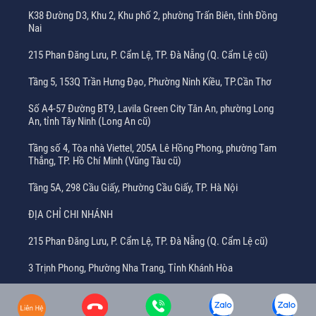
K38 Đường D3, Khu 2, Khu phố 2, phường Trấn Biên, tỉnh Đồng
Nai
215 Phan Đăng Lưu, P. Cẩm Lệ, TP. Đà Nẵng (Q. Cẩm Lệ cũ)
Tầng 5, 153Q Trần Hưng Đạo, Phường Ninh Kiều, TP.Cần Thơ
Số A4-57 Đường BT9, Lavila Green City Tân An, phường Long
An, tỉnh Tây Ninh (Long An cũ)
Tầng số 4, Tòa nhà Viettel, 205A Lê Hồng Phong, phường Tam
Thắng, TP. Hồ Chí Minh (Vũng Tàu cũ)
Tầng 5A, 298 Cầu Giấy, Phường Cầu Giấy, TP. Hà Nội
ĐỊA CHỈ CHI NHÁNH
215 Phan Đăng Lưu, P. Cẩm Lệ, TP. Đà Nẵng (Q. Cẩm Lệ cũ)
3 Trịnh Phong, Phường Nha Trang, Tỉnh Khánh Hòa