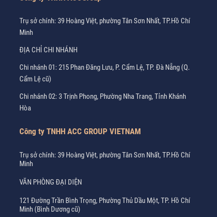
Trụ sở chính: 39 Hoàng Việt, phường Tân Sơn Nhất, TP.Hồ Chí
Minh
ĐỊA CHỈ CHI NHÁNH
Chi nhánh 01: 215 Phan Đăng Lưu, P. Cẩm Lệ, TP. Đà Nẵng (Q.
Cẩm Lệ cũ)
Chi nhánh 02: 3 Trịnh Phong, Phường Nha Trang, Tỉnh Khánh
Hòa
Công ty TNHH ACC GROUP VIETNAM
Trụ sở chính: 39 Hoàng Việt, phường Tân Sơn Nhất, TP.Hồ Chí
Minh
VĂN PHÒNG ĐẠI DIỆN
121 Đường Trần Bình Trọng, Phường Thủ Dầu Một, TP. Hồ Chí
Minh (Bình Dương cũ)