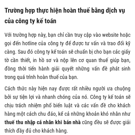
Trường hợp thực hiện hoàn thuế bằng dịch vụ
của công ty kế toán
Với trường hợp này, bạn chỉ cần truy cập vào website hoặc
gọi đến hotline của công ty để được tư vấn và trao đổi kỹ
càng. Sau đó công ty kế toán sẽ chuẩn bị cho bạn các giấy
tờ cần thiết, in hồ sơ và nộp lên cơ quan thuế giúp bạn,
đồng thời tiến hành giải quyết những vấn đề phát sinh
trong quá trình hoàn thuế của bạn.
Cách thức này hiện nay được rất nhiều người ưa chuộng
bởi sự tiện lợi và nhanh chóng của nó. Công ty kế toán sẽ
chịu trách nhiệm phổ biến luật và các vấn đề cho khách
hàng một cách chu đáo, kể cả những khoản khó nhằn như
thuế thu nhập cá nhân khi bán nhà
cũng đều sẽ được giải
thích đầy đủ cho khách hàng.