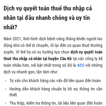
Dịch vụ quyết toán thuế thu nhập cá
nhân tại đâu nhanh chóng và uy tín
nhất?
Năm 2021, tình hình dịch bệnh căng thẳng khiến người lao
động khó có thể di chuyển, đi lại đến cơ quan thuế thường
xuyên. Vì thế họ có xu hướng lựa chọn
dịch vụ quyết toán
thuế thu nhập cá nhân tại huyện Cầu Kè
tại các công ty kế
toán nhiều hơn, nổi bật nhất trong số đó là
ACC
với những
dịch vụ nhanh gọn, tận tâm như:
Tư vấn cho khách hàng các vấn đề liên quan đến hoàn
Hướng dẫn khách hàng chuẩn bị hồ sơ, thông tin cần
thiết.
Thu thập, kiểm tra thông tin, tài liệu liên quan đến hoàn