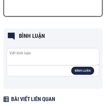
BÌNH LUẬN
BÌNH LUẬN
BÀI VIẾT LIÊN QUAN