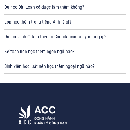
Du học Đài Loan có được làm thêm không?
Lớp học thêm trong tiếng Anh là gì?
Du học sinh đi làm thêm ở Canada cần lưu ý những gì?
Kế toán nên học thêm ngôn ngữ nào?
Sinh viên học luật nên học thêm ngoại ngữ nào?