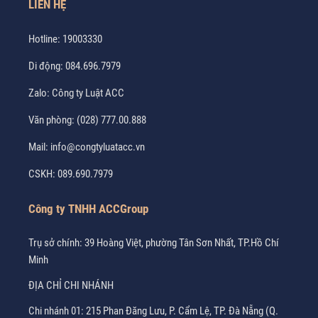
LIÊN HỆ
Hotline:
19003330
Di động:
084.696.7979
Zalo:
Công ty Luật ACC
Văn phòng:
(028) 777.00.888
Mail:
info@congtyluatacc.vn
CSKH:
089.690.7979
Công ty TNHH ACCGroup
Trụ sở chính: 39 Hoàng Việt, phường Tân Sơn Nhất, TP.Hồ Chí
Minh
ĐỊA CHỈ CHI NHÁNH
Chi nhánh 01: 215 Phan Đăng Lưu, P. Cẩm Lệ, TP. Đà Nẵng (Q.