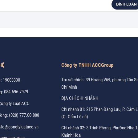
BÌNH LUẬN
HỆ
Công ty TNHH ACCGroup
Trụ sở chính: 39 Hoàng Việt, phường Tân S
e:
19003330
Chí Minh
g:
084.696.7979
ĐỊA CHỈ CHI NHÁNH
ông ty Luật ACC
Chi nhánh 01: 215 Phan Đăng Lưu, P. Cẩm L
hòng:
(028) 777.00.888
(Q. Cẩm Lệ cũ)
nfo@congtyluatacc.vn
Chi nhánh 02: 3 Trịnh Phong, Phường Nha T
Khánh Hòa