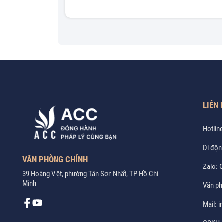
LIÊN 
Hotlin
Di độn
VĂN PHÒNG CHÍNH
Zalo:
C
39 Hoàng Việt, phường Tân Sơn Nhất, TP Hồ Chí
Minh
Văn p
Mail:
i