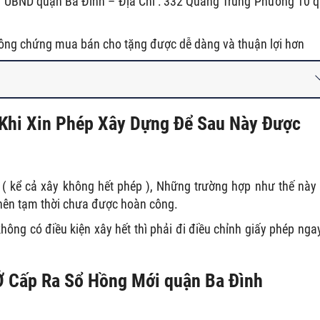
à UBND quận Ba Đình – Địa Chỉ : 332 Quang Trung Phường 10 
công chứng mua bán cho tặng được dễ dàng và thuận lợi hơn
 Khi Xin Phép Xây Dựng Để Sau Này Được
 ( kể cả xây không hết phép ), Những trường hợp như thế này
nên tạm thời chưa được hoàn công.
ông có điều kiện xây hết thì phải đi điều chỉnh giấy phép nga
Ở Cấp Ra Sổ Hồng Mới quận Ba Đình