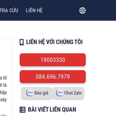
TRA CỨU
LIÊN HỆ
LIÊN HỆ VỚI CHÚNG TÔI
19003330
084.696.7979
o tổ
ở là
nhập
Báo giá
Chat Zalo
 xây
BÀI VIẾT LIÊN QUAN