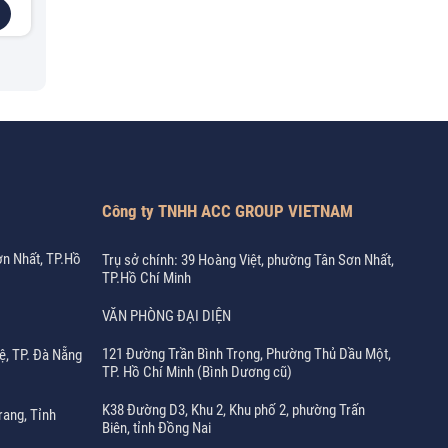
Công ty TNHH ACC GROUP VIETNAM
ơn Nhất, TP.Hồ
Trụ sở chính: 39 Hoàng Việt, phường Tân Sơn Nhất,
TP.Hồ Chí Minh
VĂN PHÒNG ĐẠI DIỆN
121 Đường Trần Bình Trọng, Phường Thủ Dầu Một,
ệ, TP. Đà Nẵng
TP. Hồ Chí Minh (Bình Dương cũ)
K38 Đường D3, Khu 2, Khu phố 2, phường Trấn
rang, Tỉnh
Biên, tỉnh Đồng Nai