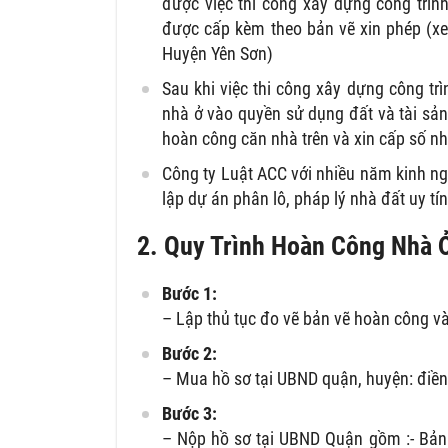
được việc thi công xây dựng công trìn
được cấp kèm theo bản vẽ xin phép (xe
Huyện Yên Sơn)
Sau khi việc thi công xây dựng công tr
nhà ở vào quyền sử dụng đất và tài sản
hoàn công căn nhà trên và xin cấp số n
Công ty Luật ACC với nhiều năm kinh ngh
lập dự án phân lô, pháp lý nhà đất uy tí
2. Quy Trình Hoàn Công Nhà 
Bước 1:
– Lập thủ tục đo vẽ bản vẽ hoàn công và
Bước 2:
– Mua hồ sơ tại UBND quận, huyện: điền
Bước 3:
– Nộp hồ sơ tại UBND Quận gồm :- Bản 