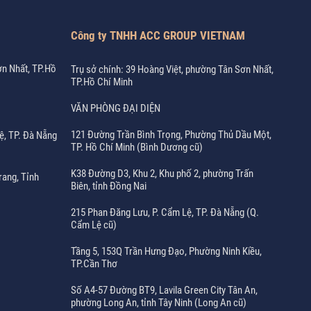
Công ty TNHH ACC GROUP VIETNAM
ơn Nhất, TP.Hồ
Trụ sở chính: 39 Hoàng Việt, phường Tân Sơn Nhất,
TP.Hồ Chí Minh
VĂN PHÒNG ĐẠI DIỆN
121 Đường Trần Bình Trọng, Phường Thủ Dầu Một,
ệ, TP. Đà Nẵng
TP. Hồ Chí Minh (Bình Dương cũ)
K38 Đường D3, Khu 2, Khu phố 2, phường Trấn
rang, Tỉnh
Biên, tỉnh Đồng Nai
215 Phan Đăng Lưu, P. Cẩm Lệ, TP. Đà Nẵng (Q.
Cẩm Lệ cũ)
Tầng 5, 153Q Trần Hưng Đạo, Phường Ninh Kiều,
TP.Cần Thơ
Số A4-57 Đường BT9, Lavila Green City Tân An,
phường Long An, tỉnh Tây Ninh (Long An cũ)