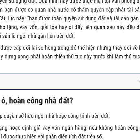
uyền sử dụng đất. Quá trình này được thực hiện tại Văn phòng 
iểm bạn được cơ quan nhà nước có thẩm quyền cập nhật tài sả
t, lúc này: “bạn được toàn quyền sử dụng đất và tài sản gắn 
ho tặng, vay vốn, giải tỏa hay gì đấy liên quan sau này đều 
sản là ngôi nhà gắn liền trên đất.
 được cấp đổi lại sổ hồng trong đó thể hiện những thay đổi về 
ây dựng xong phải hoàn thiện thủ tục này trước khi làm thủ tục
 ở, hoàn công nhà đất?
 quyền sở hữu ngôi nhà hoặc công trình trên đất.
 tặng hoặc định giá vay vốn ngân hàng: nếu không hoàn công,
ỉ được thực hiện với phần diện tích đất trên sổ.