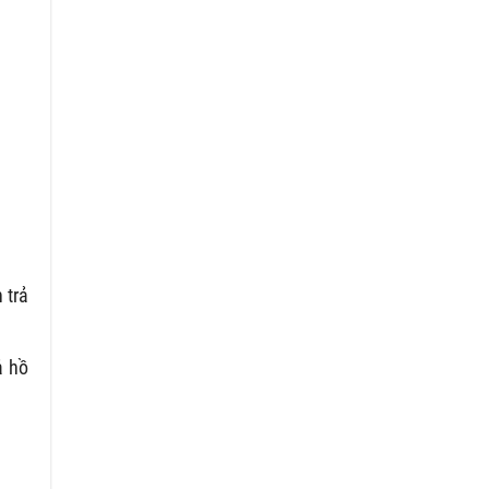
 trả
ả hồ