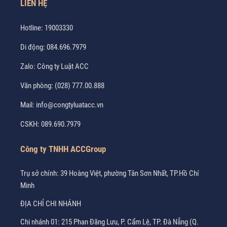
LIÊN HỆ
Hotline:
19003330
Di động:
084.696.7979
Zalo:
Công ty Luật ACC
Văn phòng:
(028) 777.00.888
Mail:
info@congtyluatacc.vn
CSKH:
089.690.7979
Công ty TNHH ACCGroup
Trụ sở chính: 39 Hoàng Việt, phường Tân Sơn Nhất, TP.Hồ Chí
Minh
ĐỊA CHỈ CHI NHÁNH
Chi nhánh 01: 215 Phan Đăng Lưu, P. Cẩm Lệ, TP. Đà Nẵng (Q.