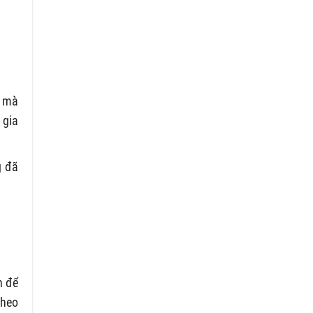
) mà
 gia
g đã
n để
theo