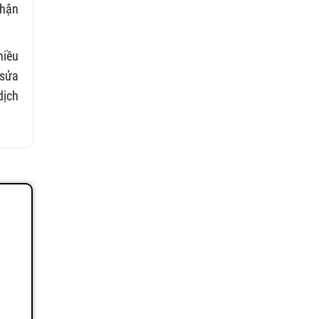
nhận
hiều
 sửa
dịch