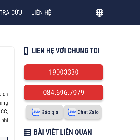
TRA CỨU
LIÊN HỆ
LIÊN HỆ VỚI CHÚNG TÔI
19003330
084.696.7979
dịch
đang
ACC,
Báo giá
Chat Zalo
 phí
BÀI VIẾT LIÊN QUAN