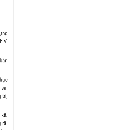
dựng
h vì
 bản
thực
 sai
trí,
 kế.
 rãi