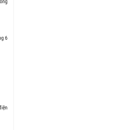
hóng
ng 6
điện