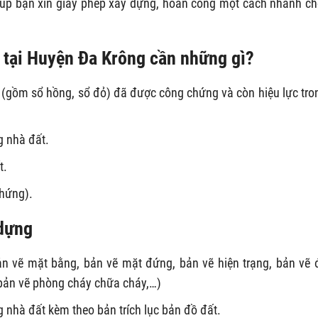
giúp bạn xin giấy phép xây dựng, hoàn công một cách nhanh c
ở tại Huyện Đa Krông cần những gì?
(gồm sổ hồng, sổ đỏ) đã được công chứng và còn hiệu lực tro
g nhà đất.
t.
chứng).
 dựng
 vẽ mặt bằng, bản vẽ mặt đứng, bản vẽ hiện trạng, bản vẽ 
 bản vẽ phòng cháy chữa cháy,…)
 nhà đất kèm theo bản trích lục bản đồ đất.