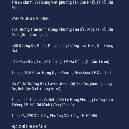
Trụ sở chính: 39 Hoàng Việt, phường Tân Sơn Nhất, TP.Hồ Chí
Minh
VĂN PHÒNG ĐẠI DIỆN
121 Đường Trần Bình Trọng, Phường Thủ Dầu Một, TP. Hồ Chí
Minh (Bình Dương cũ)
K38 Đường D3, Khu 2, Khu phố 2, phường Trấn Biên, tỉnh Đồng
Nai
215 Phan Đăng Lưu, P. Cẩm Lệ, TP. Đà Nẵng (Q. Cẩm Lệ cũ)
Tầng 5, 153Q Trần Hưng Đạo, Phường Ninh Kiều, TP.Cần Thơ
Số A4-57 Đường BT9, Lavila Green City Tân An, phường Long
An, tỉnh Tây Ninh (Long An cũ)
Tầng số 4, Tòa nhà Viettel, 205A Lê Hồng Phong, phường Tam
Thắng, TP. Hồ Chí Minh (Vũng Tàu cũ)
Tầng 5A, 298 Cầu Giấy, Phường Cầu Giấy, TP. Hà Nội
ĐỊA CHỈ CHI NHÁNH