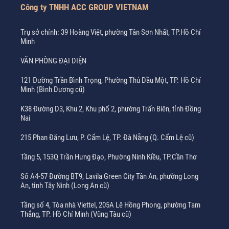
Công ty TNHH ACC GROUP VIETNAM
Trụ sở chính: 39 Hoàng Việt, phường Tân Sơn Nhất, TP.Hồ Chí
Minh
VĂN PHÒNG ĐẠI DIỆN
121 Đường Trần Bình Trọng, Phường Thủ Dầu Một, TP. Hồ Chí
Minh (Bình Dương cũ)
K38 Đường D3, Khu 2, Khu phố 2, phường Trấn Biên, tỉnh Đồng
Nai
215 Phan Đăng Lưu, P. Cẩm Lệ, TP. Đà Nẵng (Q. Cẩm Lệ cũ)
Tầng 5, 153Q Trần Hưng Đạo, Phường Ninh Kiều, TP.Cần Thơ
Số A4-57 Đường BT9, Lavila Green City Tân An, phường Long
An, tỉnh Tây Ninh (Long An cũ)
Tầng số 4, Tòa nhà Viettel, 205A Lê Hồng Phong, phường Tam
Thắng, TP. Hồ Chí Minh (Vũng Tàu cũ)