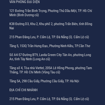
VĂN PHÒNG ĐẠI DIỆN
121 Đường Trần Bình Trọng, Phường Thủ Dầu Một, TP. Hồ Chí
Minh (Bình Dương cũ)
K38 Đường D3, Khu 2, Khu phố 2, phường Trấn Biên, tỉnh Đồng
Nai
215 Phan Đăng Lưu, P. Cẩm Lệ, TP. Đà Nẵng (Q. Cẩm Lệ cũ)
Tầng 5, 153Q Trần Hưng Đạo, Phường Ninh Kiều, TP.Cần Thơ
Số A4-57 Đường BT9, Lavila Green City Tân An, phường Long
An, tỉnh Tây Ninh (Long An cũ)
Tầng số 4, Tòa nhà Viettel, 205A Lê Hồng Phong, phường Tam
Thắng, TP. Hồ Chí Minh (Vũng Tàu cũ)
Tầng 5A, 298 Cầu Giấy, Phường Cầu Giấy, TP. Hà Nội
ĐỊA CHỈ CHI NHÁNH
215 Phan Đăng Lưu, P. Cẩm Lệ, TP. Đà Nẵng (Q. Cẩm Lệ cũ)