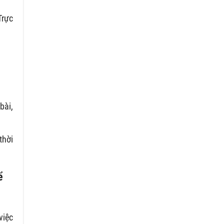
Trực
bài,
thời
ể
việc