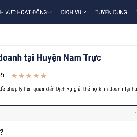
NH VỰC HOẠT ĐỘNG
DỊCH VỤ
TUYỂN DỤNG
h doanh tại Huyện Nam Trực
iết
đề pháp lý liên quan đến Dịch vụ giải thể hộ kinh doanh tại h
ì?