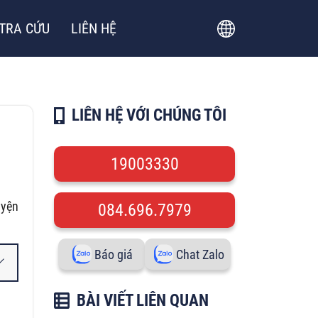
TRA CỨU
LIÊN HỆ
LIÊN HỆ VỚI CHÚNG TÔI
19003330
uyện
084.696.7979
Báo giá
Chat Zalo
BÀI VIẾT LIÊN QUAN