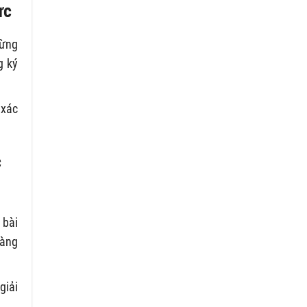
ực
gừng
g ký
 xác
c
 bài
hàng
giải