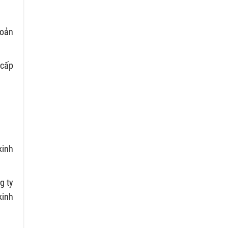
hoản
 cấp
kinh
g ty
kinh