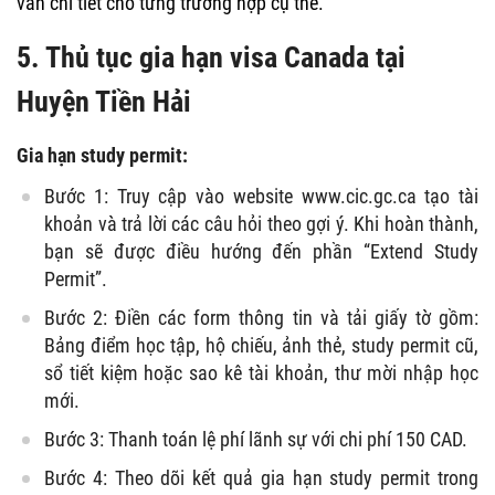
vấn chi tiết cho từng trường hợp cụ thể.
5.
Thủ tục gia hạn visa Canada tại
Huyện Tiền Hải
Gia hạn study permit:
Bước 1: Truy cập vào website www.cic.gc.ca tạo tài
khoản và trả lời các câu hỏi theo gợi ý. Khi hoàn thành,
bạn sẽ được điều hướng đến phần “Extend Study
Permit”.
Bước 2: Điền các form thông tin và tải giấy tờ gồm:
Bảng điểm học tập, hộ chiếu, ảnh thẻ, study permit cũ,
sổ tiết kiệm hoặc sao kê tài khoản, thư mời nhập học
mới.
Bước 3: Thanh toán lệ phí lãnh sự với chi phí 150 CAD.
Bước 4: Theo dõi kết quả gia hạn study permit trong