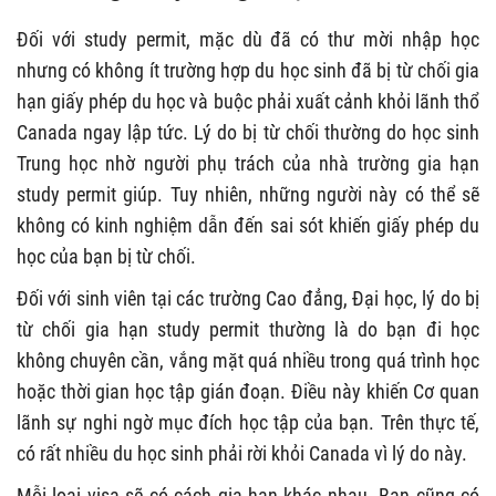
Đối với study permit, mặc dù đã có thư mời nhập học
nhưng có không ít trường hợp du học sinh đã bị từ chối gia
hạn giấy phép du học và buộc phải xuất cảnh khỏi lãnh thổ
Canada ngay lập tức. Lý do bị từ chối thường do học sinh
Trung học nhờ người phụ trách của nhà trường gia hạn
study permit giúp. Tuy nhiên, những người này có thể sẽ
không có kinh nghiệm dẫn đến sai sót khiến giấy phép du
học của bạn bị từ chối.
Đối với sinh viên tại các trường Cao đẳng, Đại học, lý do bị
từ chối gia hạn study permit thường là do bạn đi học
không chuyên cần, vắng mặt quá nhiều trong quá trình học
hoặc thời gian học tập gián đoạn. Điều này khiến Cơ quan
lãnh sự nghi ngờ mục đích học tập của bạn. Trên thực tế,
có rất nhiều du học sinh phải rời khỏi Canada vì lý do này.
Mỗi loại visa sẽ có cách gia hạn khác nhau. Bạn cũng có