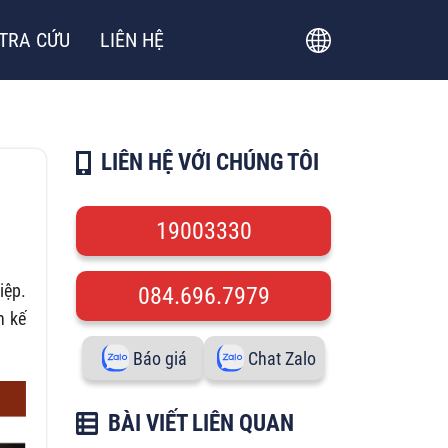
TRA CỨU
LIÊN HỆ
LIÊN HỆ VỚI CHÚNG TÔI
19003330
iệp.
084.696.7979
h kế
Báo giá
Chat Zalo
BÀI VIẾT LIÊN QUAN