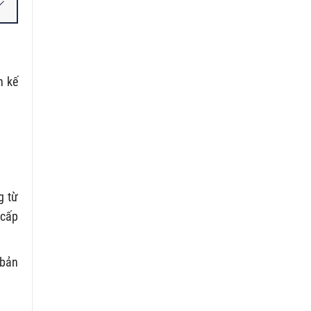
h kế
g từ
 cấp
 bản