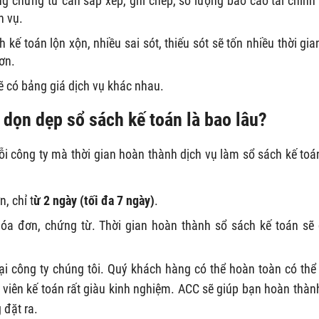
g chứng từ cần sắp xếp, ghi chép, số lượng báo cáo tài chính
h vụ.
 kế toán lộn xộn, nhiều sai sót, thiếu sót sẽ tốn nhiều thời gia
ơn.
ẽ có bảng giá dịch vụ khác nhau.
ụ dọn dẹp sổ sách kế toán là bao lâu?
i công ty mà thời gian hoàn thành dịch vụ làm sổ sách kế toá
, chỉ t
ừ 2 ngày (tối đa 7 ngày)
.
óa đơn, chứng từ. Thời gian hoàn thành sổ sách kế toán sẽ
tại công ty chúng tôi. Quý khách hàng có thể hoàn toàn có thể
 viên kế toán rất giàu kinh nghiệm. ACC sẽ giúp bạn hoàn thàn
đặt ra.