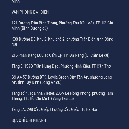
Minh
VĂN PHÒNG ĐẠI DIỆN
121 Đường Trần Bình Trọng, Phường Thủ Dầu Một, TP. Hồ Chí
Minh (Bình Dương cũ)
K38 Đường D3, Khu 2, Khu phố 2, phường Trấn Biên, tỉnh Đồng
Nai
215 Phan Đăng Lưu, P. Cẩm Lệ, TP. Đà Nẵng (Q. Cẩm Lệ cũ)
Tầng 5, 153Q Trần Hưng Đạo, Phường Ninh Kiều, TP.Cần Thơ
Số A4-57 Đường BT9, Lavila Green City Tân An, phường Long
An, tỉnh Tây Ninh (Long An cũ)
Tầng số 4, Tòa nhà Viettel, 205A Lê Hồng Phong, phường Tam
Thắng, TP. Hồ Chí Minh (Vũng Tàu cũ)
Tầng 5A, 298 Cầu Giấy, Phường Cầu Giấy, TP. Hà Nội
ĐỊA CHỈ CHI NHÁNH