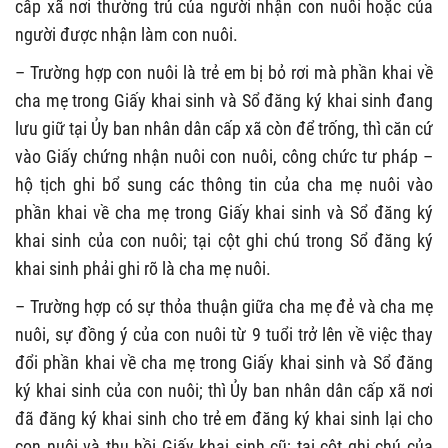
cấp xã nơi thường trú của người nhận con nuôi hoặc của
người được nhận làm con nuôi.
– Trường hợp con nuôi là trẻ em bị bỏ rơi mà phần khai về
cha mẹ trong Giấy khai sinh và Sổ đăng ký khai sinh đang
lưu giữ tại Ủy ban nhân dân cấp xã còn để trống, thì căn cứ
vào Giấy chứng nhận nuôi con nuôi, công chức tư pháp –
hộ tịch ghi bổ sung các thông tin của cha mẹ nuôi vào
phần khai về cha mẹ trong Giấy khai sinh và Sổ đăng ký
khai sinh của con nuôi; tại cột ghi chú trong Sổ đăng ký
khai sinh phải ghi rõ là cha mẹ nuôi.
– Trường hợp có sự thỏa thuận giữa cha mẹ đẻ và cha mẹ
nuôi, sự đồng ý của con nuôi từ 9 tuổi trở lên về việc thay
đổi phần khai về cha mẹ trong Giấy khai sinh và Sổ đăng
ký khai sinh của con nuôi; thì Ủy ban nhân dân cấp xã nơi
đã đăng ký khai sinh cho trẻ em đăng ký khai sinh lại cho
con nuôi và thu hồi Giấy khai sinh cũ; tại cột ghi chú của