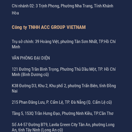
Chi nhánh 02: 3 Trịnh Phong, Phường Nha Trang, Tỉnh Khánh
Hòa
Công ty TNHH ACC GROUP VIETNAM
Trụ sở chính: 39 Hoàng Việt, phường Tân Sơn Nhất, TP.Hồ Chí
Minh
VĂN PHÒNG ĐẠI DIỆN
121 Đường Trần Bình Trọng, Phường Thủ Dầu Một, TP. Hồ Chí
Minh (Bình Dương cũ)
K38 Đường D3, Khu 2, Khu phố 2, phường Trấn Biên, tỉnh Đồng
Nai
215 Phan Đăng Lưu, P. Cẩm Lệ, TP. Đà Nẵng (Q. Cẩm Lệ cũ)
Tầng 5, 153Q Trần Hưng Đạo, Phường Ninh Kiều, TP.Cần Thơ
Số A4-57 Đường BT9, Lavila Green City Tân An, phường Long
An, tỉnh Tây Ninh (Long An cũ)