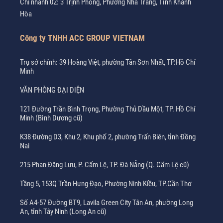
Chi nhánh 02: 3 Trịnh Phong, Phường Nha Trang, Tỉnh Khánh
Hòa
Công ty TNHH ACC GROUP VIETNAM
Trụ sở chính: 39 Hoàng Việt, phường Tân Sơn Nhất, TP.Hồ Chí
Minh
VĂN PHÒNG ĐẠI DIỆN
121 Đường Trần Bình Trọng, Phường Thủ Dầu Một, TP. Hồ Chí
Minh (Bình Dương cũ)
K38 Đường D3, Khu 2, Khu phố 2, phường Trấn Biên, tỉnh Đồng
Nai
215 Phan Đăng Lưu, P. Cẩm Lệ, TP. Đà Nẵng (Q. Cẩm Lệ cũ)
Tầng 5, 153Q Trần Hưng Đạo, Phường Ninh Kiều, TP.Cần Thơ
Số A4-57 Đường BT9, Lavila Green City Tân An, phường Long
An, tỉnh Tây Ninh (Long An cũ)