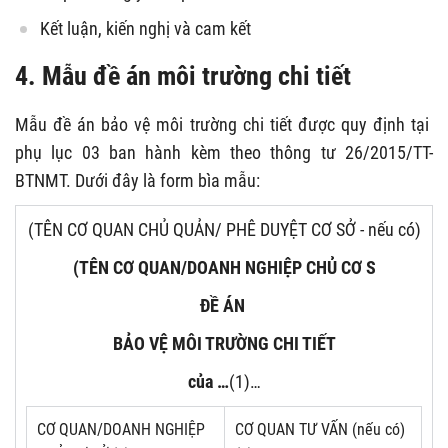
Kết luận, kiến nghị và cam kết
4. Mẫu đề án môi trường chi tiết
Mẫu đề án bảo vệ môi trường chi tiết được quy định tại
phụ lục 03 ban hành kèm theo thông tư 26/2015/TT-
BTNMT. Dưới đây là form bìa mẫu:
(TÊN CƠ QUAN CHỦ QUẢN/ PHÊ DUYỆT CƠ SỞ - nếu có)
(TÊN CƠ QUAN/DOANH NGHIỆP CHỦ CƠ S
ĐỀ ÁN
BẢO VỆ MÔI TRƯỜNG CHI TIẾT
của …
(1)…
CƠ QUAN/DOANH NGHIỆP
CƠ QUAN TƯ VẤN (nếu có)