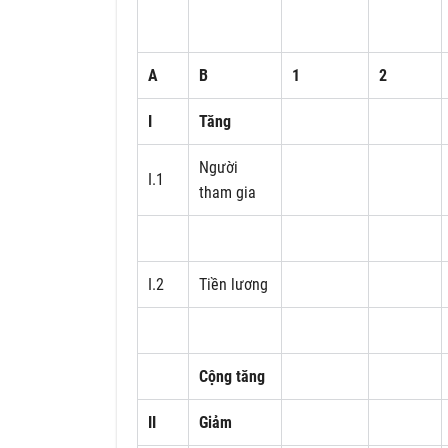
A
B
1
2
I
Tăng
Người
I.1
tham gia
I.2
Tiền lương
Cộng tăng
II
Giảm