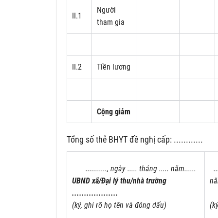
Người
II.1
tham gia
II.2
Tiền lương
Cộng giảm
Tổng số thẻ BHYT đề nghị cấp: ............
..........., ngày ..... tháng ..... năm......
...
UBND xã/Đại lý thu/nhà trường
năm
...................
C
(ký, ghi rõ họ tên và đóng dấu)
(k