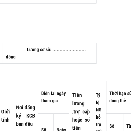
Lương cơ sở: .......................
đồng
Biên lai ngày
Thời hạn s
Tiền
Tỷ
tham gia
dụng thẻ
lệ
lương
Nơi đăng
NS
Giới
,trợ cấp
ký KCB
hỗ
tính
hoặc số
ban đầu
trợ
Số
T
tiền
Số
Ngày