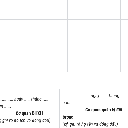
........., ngày ...... tháng .....
.........., ngày ..... tháng .....
năm .......
 ......
Cơ quan quản lý đối
ơ quan BHXH
tượng
ý, ghi rõ họ tên và đóng dấu)
(ký, ghi rõ họ tên và đóng dấu)