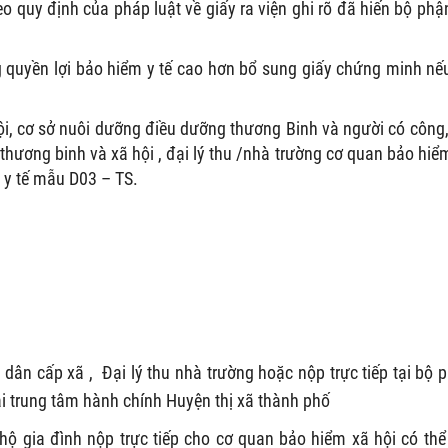
eo quy định của pháp luật về giấy ra viện ghi rõ đã hiến bộ phậ
quyền lợi bảo hiểm y tế cao hơn bổ sung giấy chứng minh nế
hội, cơ sở nuôi dưỡng điều dưỡng thương Binh và người có công
hương binh và xã hội , đại lý thu /nhà trường cơ quan bảo hiể
 y tế mẫu D03 – TS.
dân cấp xã , Đại lý thu nhà trường hoặc nộp trực tiếp tại bộ 
i trung tâm hành chính Huyện thị xã thành phố
 gia đình nộp trực tiếp cho cơ quan bảo hiểm xã hội có thể