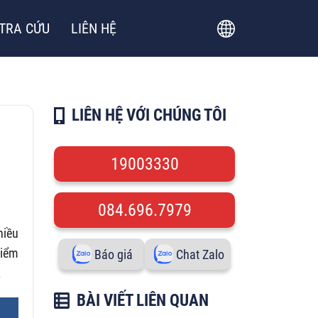
TRA CỨU
LIÊN HỆ
LIÊN HỆ VỚI CHÚNG TÔI
19003330
084.696.7979
hiều
hiểm
Báo giá
Chat Zalo
.
BÀI VIẾT LIÊN QUAN