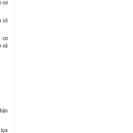
n cơ
u có
, cơ
m xã
phận
 lựa