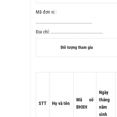
Mã đơn vị :
...........................................
Địa chỉ: ........................................
Đối tượng tham gia
Ngày
Mã số
tháng
STT
Họ và tên
BHXH
năm
sinh