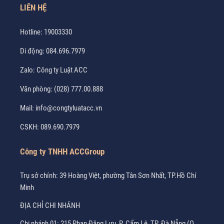
LIÊN HỆ
Hotline:
19003330
Di động:
084.696.7979
Zalo:
Công ty Luật ACC
Văn phòng:
(028) 777.00.888
Mail:
info@congtyluatacc.vn
CSKH:
089.690.7979
Công ty TNHH ACCGroup
Trụ sở chính: 39 Hoàng Việt, phường Tân Sơn Nhất, TP.Hồ Chí
Minh
ĐỊA CHỈ CHI NHÁNH
Chi nhánh 01: 215 Phan Đăng Lưu, P. Cẩm Lệ, TP. Đà Nẵng (Q.