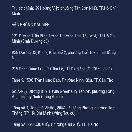
Trụ sở chính: 39 Hoàng Việt, phường Tân Sơn Nhất, TP.Hồ Chí
Minh
VĂN PHÒNG ĐẠI DIỆN
121 Đường Trần Bình Trọng, Phường Thủ Dầu Một, TP. Hồ Chí
Minh (Bình Dương cũ)
K38 Đường D3, Khu 2, Khu phố 2, phường Trấn Biên, tỉnh Đồng
Nai
215 Phan Đăng Lưu, P. Cẩm Lệ, TP. Đà Nẵng (Q. Cẩm Lệ cũ)
Tầng 5, 153Q Trần Hưng Đạo, Phường Ninh Kiều, TP.Cần Thơ
Số A4-57 Đường BT9, Lavila Green City Tân An, phường Long
An, tỉnh Tây Ninh (Long An cũ)
Tầng số 4, Tòa nhà Viettel, 205A Lê Hồng Phong, phường Tam
Thắng, TP. Hồ Chí Minh (Vũng Tàu cũ)
Tầng 5A, 298 Cầu Giấy, Phường Cầu Giấy, TP. Hà Nội