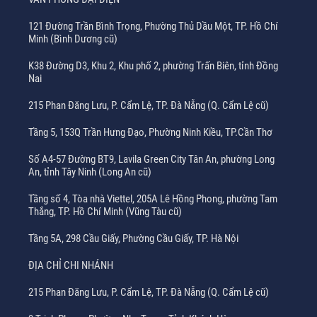
121 Đường Trần Bình Trọng, Phường Thủ Dầu Một, TP. Hồ Chí
Minh (Bình Dương cũ)
K38 Đường D3, Khu 2, Khu phố 2, phường Trấn Biên, tỉnh Đồng
Nai
215 Phan Đăng Lưu, P. Cẩm Lệ, TP. Đà Nẵng (Q. Cẩm Lệ cũ)
Tầng 5, 153Q Trần Hưng Đạo, Phường Ninh Kiều, TP.Cần Thơ
Số A4-57 Đường BT9, Lavila Green City Tân An, phường Long
An, tỉnh Tây Ninh (Long An cũ)
Tầng số 4, Tòa nhà Viettel, 205A Lê Hồng Phong, phường Tam
Thắng, TP. Hồ Chí Minh (Vũng Tàu cũ)
Tầng 5A, 298 Cầu Giấy, Phường Cầu Giấy, TP. Hà Nội
ĐỊA CHỈ CHI NHÁNH
215 Phan Đăng Lưu, P. Cẩm Lệ, TP. Đà Nẵng (Q. Cẩm Lệ cũ)