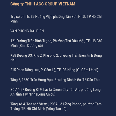
Công ty TNHH ACC GROUP VIETNAM
Trụ sở chính: 39 Hoàng Việt, phường Tân Sơn Nhất, TP.Hồ Chí
Minh
VĂN PHÒNG ĐẠI DIỆN
121 Đường Trần Bình Trọng, Phường Thủ Dầu Một, TP. Hồ Chí
Minh (Bình Dương cũ)
K38 Đường D3, Khu 2, Khu phố 2, phường Trấn Biên, tỉnh Đồng
Nai
215 Phan Đăng Lưu, P. Cẩm Lệ, TP. Đà Nẵng (Q. Cẩm Lệ cũ)
Tầng 5, 153Q Trần Hưng Đạo, Phường Ninh Kiều, TP.Cần Thơ
Số A4-57 Đường BT9, Lavila Green City Tân An, phường Long
An, tỉnh Tây Ninh (Long An cũ)
Tầng số 4, Tòa nhà Viettel, 205A Lê Hồng Phong, phường Tam
Thắng, TP. Hồ Chí Minh (Vũng Tàu cũ)