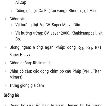
Ai Cập
Giống gà nội: Gà Ri (Tàu vàng), Rhode-ri, gà Mía
Giống vịt:
Vịt hướng thịt: Vịt CV. Super M., vịt Bầu.
Vịt hướng trứng: CV Layer 2000, Khakicampbell, vịt
Cỏ.
Giống ngan: Giống ngan Pháp: dòng R
, R
, R71,
31
51
Super Heavy.
Giống ngỗng: Rheinland,
Chim bồ câu: các dòng chim bồ câu Pháp (VN1, Titan,
Mimas)
Trứng giống gia cầm
Giống bò
Giống bò sữa: Holstein Friesian, Jersey, bò lai hướng