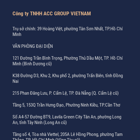
Công ty TNHH ACC GROUP VIETNAM
Trụ sở chính: 39 Hoàng Việt, phường Tân Sơn Nhất, TP.Hồ Chí
Minh
VĂN PHÒNG ĐẠI DIỆN
121 Đường Trần Bình Trọng, Phường Thủ Dầu Một, TP. Hồ Chí
Minh (Bình Dương cũ)
K38 Đường D3, Khu 2, Khu phố 2, phường Trấn Biên, tỉnh Đồng
Nai
215 Phan Đăng Lưu, P. Cẩm Lệ, TP. Đà Nẵng (Q. Cẩm Lệ cũ)
Tầng 5, 153Q Trần Hưng Đạo, Phường Ninh Kiều, TP.Cần Thơ
Số A4-57 Đường BT9, Lavila Green City Tân An, phường Long
An, tỉnh Tây Ninh (Long An cũ)
Tầng số 4, Tòa nhà Viettel, 205A Lê Hồng Phong, phường Tam
Thắng, TP. Hồ Chí Minh (Vũng Tàu cũ)