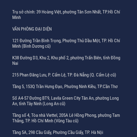
Trụ sở chính: 39 Hoàng Việt, phường Tân Sơn Nhất, TP.Hồ Chí
Minh
VĂN PHÒNG ĐẠI DIỆN
121 Đường Trần Bình Trọng, Phường Thủ Dầu Một, TP. Hồ Chí
Minh (Bình Dương cũ)
K38 Đường D3, Khu 2, Khu phố 2, phường Trấn Biên, tỉnh Đồng
Nai
215 Phan Đăng Lưu, P. Cẩm Lệ, TP. Đà Nẵng (Q. Cẩm Lệ cũ)
Tầng 5, 153Q Trần Hưng Đạo, Phường Ninh Kiều, TP.Cần Thơ
Số A4-57 Đường BT9, Lavila Green City Tân An, phường Long
An, tỉnh Tây Ninh (Long An cũ)
Tầng số 4, Tòa nhà Viettel, 205A Lê Hồng Phong, phường Tam
Thắng, TP. Hồ Chí Minh (Vũng Tàu cũ)
Tầng 5A, 298 Cầu Giấy, Phường Cầu Giấy, TP. Hà Nội