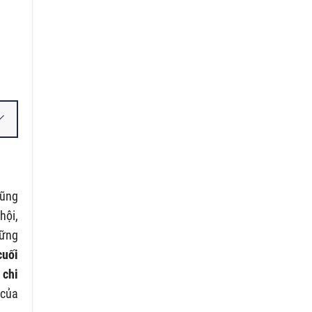
cũng
hội,
hững
cuối
 chi
 của