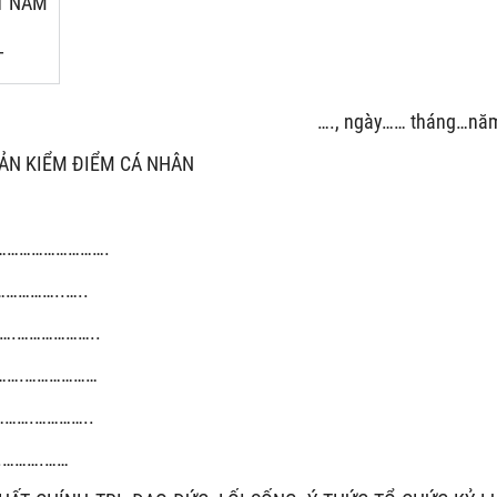
T NAM
_
…., ngày…… tháng…nă
ẢN KIỂM ĐIỂM CÁ NHÂN
…………………………….
…………..…..
…….………………..
……….………………
……….…………..
.……….……