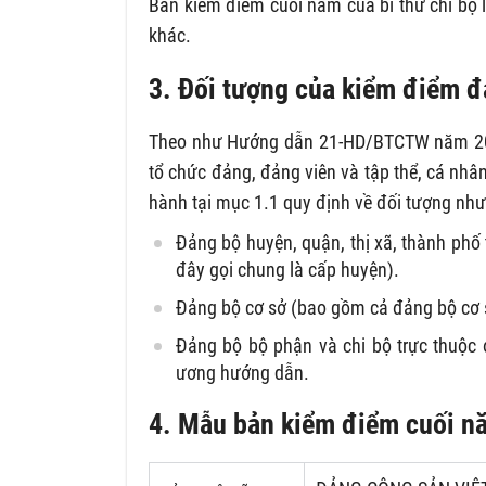
Bản kiểm điểm cuối năm của bí thư chi bộ 
khác.
3. Đối tượng của kiểm điểm đ
Theo như Hướng dẫn 21-HD/BTCTW năm 2019
tổ chức đảng, đảng viên và tập thể, cá nh
hành tại mục 1.1 quy định về đ
ối tượng như
Đảng bộ huyện, quận, thị xã, thành phố 
đây gọi chung là cấp huyện).
Đảng bộ cơ sở (bao gồm cả đảng bộ cơ s
Đảng bộ bộ phận và chi bộ trực thuộc đ
ương hướng dẫn.
4. Mẫu b
ản kiểm điểm cuối nă