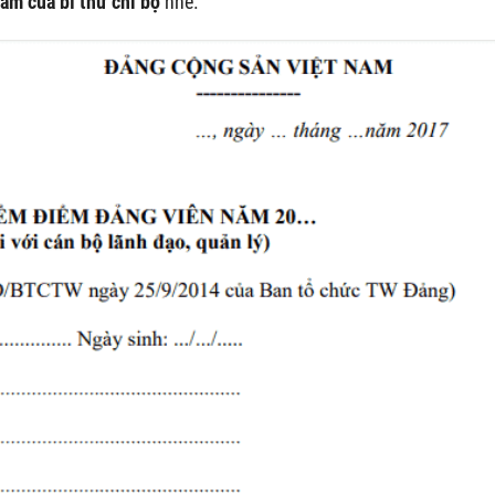
ăm của bí thư chi bộ
nhé.