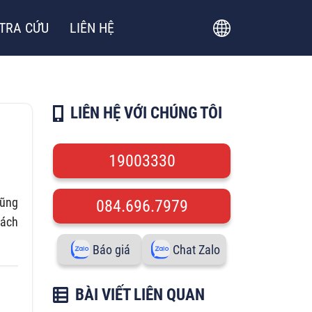
TRA CỨU
LIÊN HỆ
LIÊN HỆ VỚI CHÚNG TÔI
19003330
cũng
084.696.7979
hách
Báo giá
Chat Zalo
BÀI VIẾT LIÊN QUAN