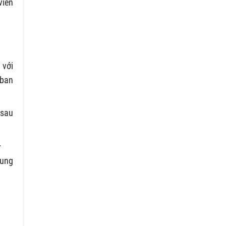
viên
 với
 ban
(sau
.
rung