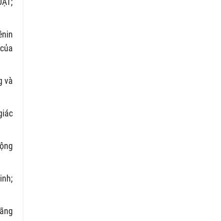
UẬT;
ênin
 của
g và
giác
động
inh;
lãng