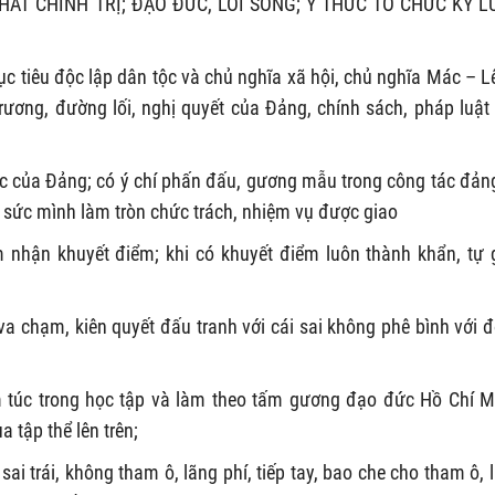
ẤT CHÍNH TRỊ; ĐẠO ĐỨC, LỐI SỐNG; Ý THỨC TỔ CHỨC KỶ L
mục tiêu độc lập dân tộc và chủ nghĩa xã hội, chủ nghĩa Mác – L
ương, đường lối, nghị quyết của Đảng, chính sách, pháp luật
c của Đảng; có ý chí phấn đấu, gương mẫu trong công tác đản
ết sức mình làm tròn chức trách, nhiệm vụ được giao
 nhận khuyết điểm; khi có khuyết điểm luôn thành khẩn, tự 
va chạm, kiên quyết đấu tranh với cái sai không phê bình với 
 túc trong học tập và làm theo tấm gương đạo đức Hồ Chí M
a tập thể lên trên;
sai trái, không tham ô, lãng phí, tiếp tay, bao che cho tham ô, 