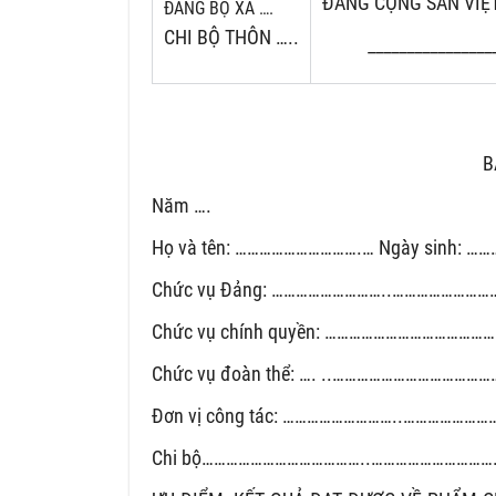
ĐẢNG CỘNG SẢN VIỆ
ĐẢNG BỘ XÃ ….
CHI BỘ THÔN …..
________________
B
Năm ….
Họ và tên: ………………………….… Ngày sinh: 
Chức vụ Đảng: ………………………..………………………
Chức vụ chính quyền: …………………………………
Chức vụ đoàn thể: …. ..………………………………
Đơn vị công tác: ………………………..…………………
Chi bộ…………………………………..…………………………