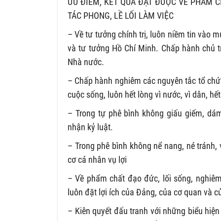
ƯU ĐIỂM, KẾT QUẢ ĐẠT ĐƯỢC VỀ PHẨM CH
TÁC PHONG, LỀ LỐI LÀM VIỆC
– Về tư tưởng chính trị, luôn niềm tin vào 
và tư tưởng Hồ Chí Minh. Chấp hành chủ tr
Nhà nước.
– Chấp hành nghiêm các nguyên tắc tổ chứ
cuộc sống, luôn hết lòng vì nước, vì dân, h
– Trong tự phê bình không giấu giếm, dám
nhận kỷ luật.
– Trong phê bình không nể nang, né tránh, 
cơ cá nhân vụ lợi
– Về phẩm chất đạo đức, lối sống, nghiêm
luôn đặt lợi ích của Đảng, của cơ quan và củ
– Kiên quyết đấu tranh với những biểu hiện 