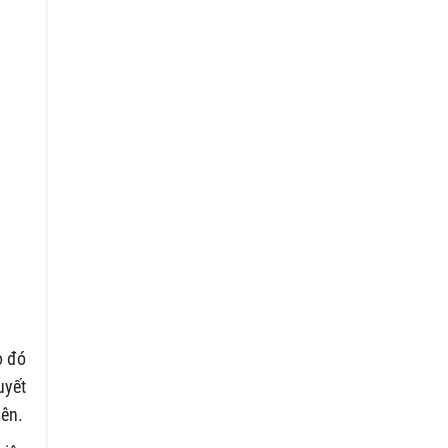
o đó
uyết
iên.