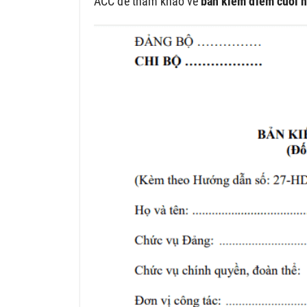
ACC để tham khảo về
bản kiểm điểm cuối n