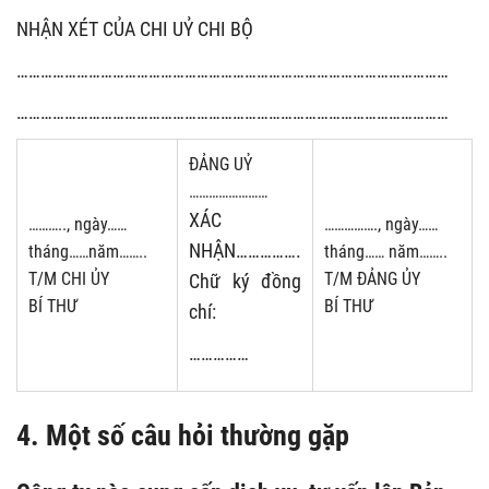
NHẬN XÉT CỦA CHI UỶ CHI BỘ
………………………………………………………………………………………………
………………………………………………………………………………………………
ĐẢNG UỶ
……………………
XÁC
……….., ngày……
……………., ngày……
NHẬN…………….
tháng……năm……..
tháng…… năm……..
T/M CHI ỦY
T/M ĐẢNG ỦY
Chữ ký đồng
BÍ THƯ
BÍ THƯ
chí:
……………
4. Một số câu hỏi thường gặp