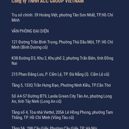
Công ty TNHH ACC GROUP VIETNAM
Trụ sở chính: 39 Hoàng Việt, phường Tân Sơn Nhất, TP.Hồ Chí
Minh
VĂN PHÒNG ĐẠI DIỆN
121 Đường Trần Bình Trọng, Phường Thủ Dầu Một, TP. Hồ Chí
Minh (Bình Dương cũ)
K38 Đường D3, Khu 2, Khu phố 2, phường Trấn Biên, tỉnh Đồng
Nai
215 Phan Đăng Lưu, P. Cẩm Lệ, TP. Đà Nẵng (Q. Cẩm Lệ cũ)
Tầng 5, 153Q Trần Hưng Đạo, Phường Ninh Kiều, TP.Cần Thơ
Số A4-57 Đường BT9, Lavila Green City Tân An, phường Long
An, tỉnh Tây Ninh (Long An cũ)
Tầng số 4, Tòa nhà Viettel, 205A Lê Hồng Phong, phường Tam
Thắng, TP. Hồ Chí Minh (Vũng Tàu cũ)
Tầng 5A, 298 Cầu Giấy, Phường Cầu Giấy, TP. Hà Nội