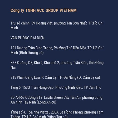
Công ty TNHH ACC GROUP VIETNAM
Trụ sở chính: 39 Hoàng Việt, phường Tân Sơn Nhất, TP.Hồ Chí
Minh
VĂN PHÒNG ĐẠI DIỆN
121 Đường Trần Bình Trọng, Phường Thủ Dầu Một, TP. Hồ Chí
Minh (Bình Dương cũ)
K38 Đường D3, Khu 2, Khu phố 2, phường Trấn Biên, tỉnh Đồng
Nai
215 Phan Đăng Lưu, P. Cẩm Lệ, TP. Đà Nẵng (Q. Cẩm Lệ cũ)
Tầng 5, 153Q Trần Hưng Đạo, Phường Ninh Kiều, TP.Cần Thơ
Số A4-57 Đường BT9, Lavila Green City Tân An, phường Long
An, tỉnh Tây Ninh (Long An cũ)
Tầng số 4, Tòa nhà Viettel, 205A Lê Hồng Phong, phường Tam
Thắng, TP. Hồ Chí Minh (Vũng Tàu cũ)